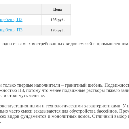
Цена
 щебень, П2
195 руб.
 щебень, П3
195 руб.
) – одна из самых востребованных видов смесей в промышленном 
ьны только твердые наполнители – гранитный щебень. Подвижност
жностью П3, потому что менее подвижные растворы тяжело залива
ы и стоят чуть меньше.
эксплуатационными и технологическими характеристиками. У н
ьно часто смеси заказываются для обустройства бассейнов. Пр
 всех видов фундаментов и монолитных домов. Отличный выбор 
.