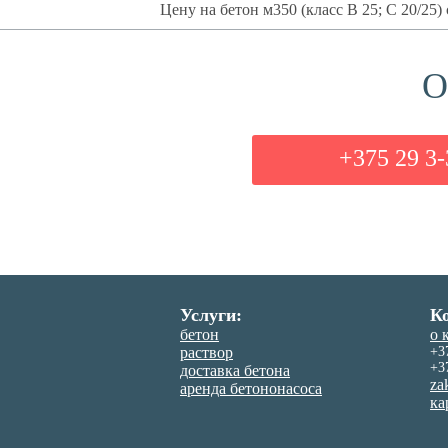
Цену на бетон м350 (класс B 25; C 20/25
О
+375 29 3-
Услуги:
К
бетон
о 
раствор
+3
+3
доставка бетона
za
аренда бетононасоса
ка