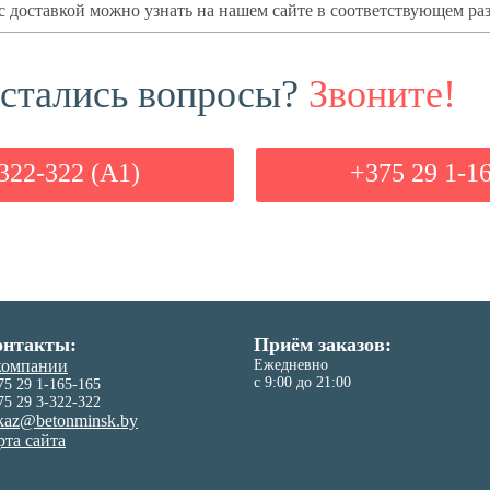
) с доставкой можно узнать на нашем сайте в соответствующем раз
стались вопросы?
Звоните!
322-322 (А1)
+375 29 1-1
онтакты:
Приём заказов:
компании
Ежедневно
с 9:00 до 21:00
75 29 1-165-165
75 29 3-322-322
kaz@betonminsk.by
рта сайта