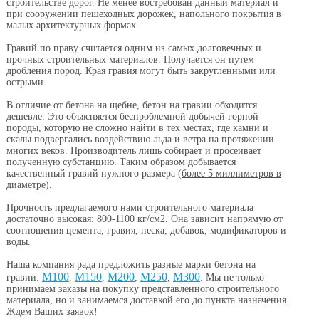
строительстве дорог.
Не менее востребован данный материал и
п
ри сооружении пешеходных дорожек, напольного покрытия
в
малых архитектурных формах.
Гравий по праву считается одним из самых долговечных и
прочных строительных материалов. Получается он путем
дробления пород. Края гравия могут быть закругленными или
острыми.
В отличие от бетона на щебне, бетон на гравии обходится
дешевле. Это объясняется беспроблемной добычей горной
породы, которую не сложно найти в тех местах, где камни и
скалы подвергались воздействию льда и ветра на протяжении
многих веков. Производитель лишь собирает и просеивает
полученную субстанцию. Таким образом добывается
качественный гравий нужного размера (
более 5 миллиметров в
диаметре)
.
Прочность предлагаемого нами строительного материала
достаточно высокая:
800-1100 кг/см2
. Она зависит напрямую от
соотношения цемента, гравия, песка, добавок, модификаторов и
воды.
Наша компания рада предложить разные марки бетона на
М100
М150
М200
М250
М300
гравии:
,
,
,
,
. Мы не только
принимаем заказы на покупку представленного строительного
материала, но и занимаемся доставкой его до пункта назначения.
Ждем Ваших заявок!