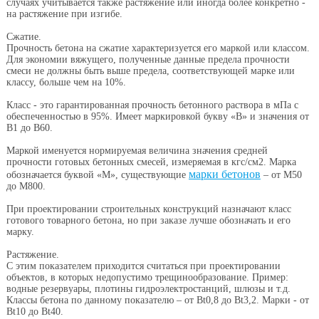
случаях учитывается также растяжение или иногда более конкретно -
на растяжение при изгибе.
Cжатие
.
Прочность бетона на сжатие характеризуется его маркой или классом.
Для экономии вяжущего, полученные данные предела прочности
смеси не должны быть выше предела, соответствующей марке или
классу, больше чем на 10%.
Класс
- это гарантированная прочность бетонного раствора в мПа с
обеспеченностью в 95%. Имеет маркировкой букву «В» и значения от
В1 до В60.
Маркой
именуется нормируемая величина значения средней
прочности готовых бетонных смесей, измеряемая в кгс/см2. Марка
марки
бетонов
обозначается буквой «М», существующие
– от М50
до М800.
При проектировании строительных конструкций назначают класс
готового товарного бетона, но при заказе лучше обозначать и его
марку.
Растяжение
.
С этим показателем приходится считаться при проектировании
объектов, в которых недопустимо трещинообразование. Пример:
водные резервуары, плотины гидроэлектростанций, шлюзы и т.д.
Классы бетона по данному показателю – от Bt0,8 до Вt3,2. Марки - от
Вt10 до Вt40.