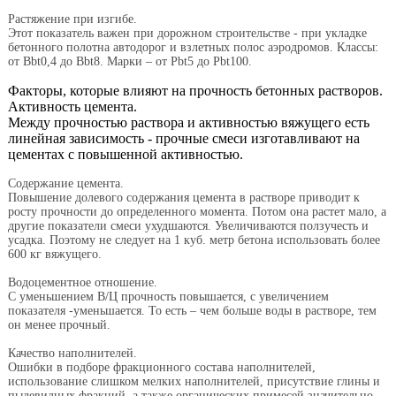
Растяжение при изгибе
.
Этот показатель важен при дорожном строительстве - при укладке
бетонного полотна автодорог и взлетных полос аэродромов. Классы:
от Вbt0,4 до Вbt8. Марки – от Рbt5 до Рbt100.
Факторы, которые влияют на прочность бетонных растворов.
Активность цемента
.
Между прочностью раствора и активностью вяжущего есть
линейная зависимость - прочные смеси изготавливают на
цементах с повышенной активностью.
Содержание цемента.
Повышение долевого содержания цемента в растворе приводит к
росту прочности до определенного момента. Потом она растет мало, а
другие показатели смеси ухудшаются. Увеличиваются ползучесть и
усадка. Поэтому не следует на 1 куб. метр бетона использовать более
600 кг вяжущего.
Водоцементное отношение.
С уменьшением В/Ц прочность повышается, с увеличением
показателя -уменьшается. То есть – чем больше воды в растворе, тем
он менее прочный.
Качество наполнителей
.
Ошибки в подборе фракционного состава наполнителей,
использование слишком мелких наполнителей, присутствие глины и
пылевидных фракций, а также органических примесей значительно