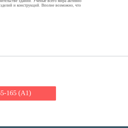
ительстве зданий. Ученые всего мира активно
изделий и конструкций. Вполне возможно, что
65-165 (A1)