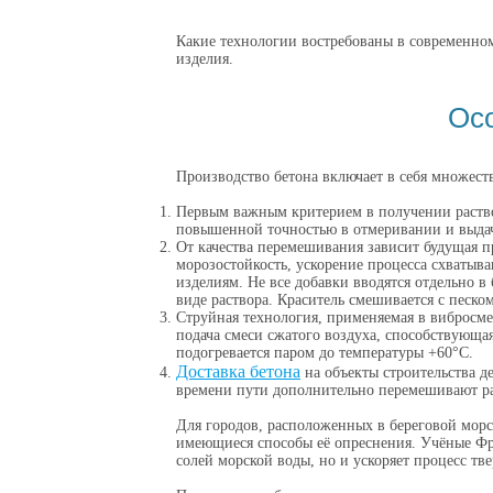
Какие технологии востребованы в современном
изделия.
Осо
Производство бетона
включает в себя множест
Первым важным критерием в получении раствор
повышенной точностью в отмеривании и выдаче
От качества перемешивания зависит будущая 
морозостойкость, ускорение процесса схватыв
изделиям. Не все добавки вводятся отдельно в 
виде раствора. Краситель смешивается с песком
Струйная технология, применяемая в вибросме
подача смеси сжатого воздуха, способствующа
подогревается паром до температуры +60°С.
Доставка бетона
на объекты строительства д
времени пути дополнительно перемешивают ра
Для городов, расположенных в береговой морск
имеющиеся способы её опреснения. Учёные Фра
солей морской воды, но и ускоряет процесс тв