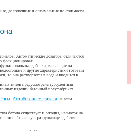
нные, долговечные и оптимальные по стоимости
тона
Об
ериалов. Автоматические дозаторы отличаются
но фракционировать.
лифункциональные добавки, влияющие на
 водостойкие и другие характеристики готовым
и, то она растворяется в воде и вводится в
ённых типов предусмотрена турбулентная
бетонных изделий бетонный полуфабрикат
асосы
Автобетоносмесители
.
на всём
тва бетона существует и сегодня, несмотря на
 только нейтрализует разрушающее действие