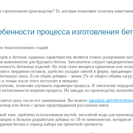
 строительном производстве? Те, которые позволяют получать качестве
бенности процесса изготовления бе
во технологических стадий.
ов и бетонов заданных характеристик является точное дозирование мат
 компонентов для будущего бетона. Заполнитель следует предваритель
прочность бетонных изделий. На этом этапе вводятся единичные или по
ания и твердения составов, удобство укладки смесей в форму, придающие
бетонную смесь. Если объём добавки – менее 2% от общего объёма загрузк
 и только после этого поступает в мешалку.
сителях, позволяет улучшить параметры процесса. В смесителях определ
я интенсивности ведения процесса. На заводах по производству железо
заказать автобетонон
елается сразу после его замешивания. Вы можете
створ или бетон с целью предотвращения расслоения смеси.
ой зоне, проблема использования чистой, несолёной воды для производс
нции и Бельгии разработали добавку из 18-ти компонентов, которая не
ердения бетона и период набора им проектной прочности.