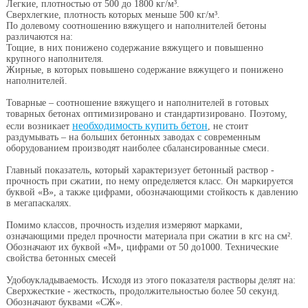
Легкие, плотностью от 500 до 1800 кг/м³.
Сверхлегкие, плотность которых меньше 500 кг/м³.
По долевому соотношению вяжущего и наполнителей бетоны
различаются на:
Тощие, в них понижено содержание вяжущего и повышенно
крупного наполнителя.
Жирные, в которых повышено содержание вяжущего и понижено
наполнителей.
Товарные – соотношение вяжущего и наполнителей в готовых
товарных бетонах оптимизировано и стандартизировано. Поэтому,
необходимость купить бетон
если возникает
, не стоит
раздумывать – на больших бетонных заводах с современным
оборудованием производят наиболее сбалансированные смеси.
Главный показатель, который характеризует бетонный раствор -
прочность при сжатии, по нему определяется класс. Он маркируется
буквой «B», а также цифрами, обозначающими стойкость к давлению
в мегапаскалях.
Помимо классов, прочность изделия измеряют марками,
означающими предел прочности материала при сжатии в кгс на см².
Обозначают их буквой «М», цифрами от 50 до1000. Технические
свойства бетонных смесей
Удобоукладываемость. Исходя из этого показателя растворы делят на:
Сверхжесткие - жесткость, продолжительностью более 50 секунд.
Обозначают буквами «СЖ».