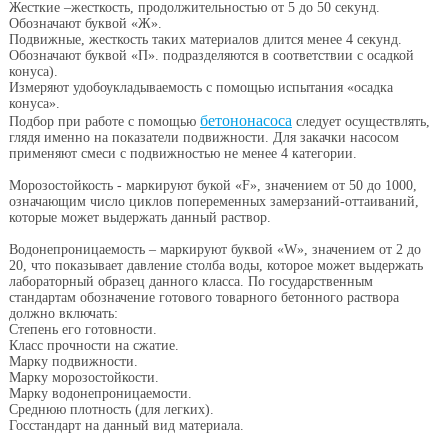
Жесткие –жесткость, продолжительностью от 5 до 50 секунд.
Обозначают буквой «Ж».
Подвижные, жесткость таких материалов длится менее 4 секунд.
Обозначают буквой «П». подразделяются в соответствии с осадкой
конуса).
Измеряют удобоукладываемость с помощью испытания «осадка
конуса».
бетононасоса
Подбор при работе с помощью
следует осуществлять,
глядя именно на показатели подвижности. Для закачки насосом
применяют смеси с подвижностью не менее 4 категории.
Морозостойкость - маркируют букой «F», значением от 50 до 1000,
означающим число циклов попеременных замерзаний-оттаиваний,
которые может выдержать данный раствор.
Водонепроницаемость – маркируют буквой «W», значением от 2 до
20, что показывает давление столба воды, которое может выдержать
лабораторный образец данного класса. По государственным
стандартам обозначение готового товарного бетонного раствора
должно включать:
Степень его готовности.
Класс прочности на сжатие.
Марку подвижности.
Марку морозостойкости.
Марку водонепроницаемости.
Среднюю плотность (для легких).
Госстандарт на данный вид материала.