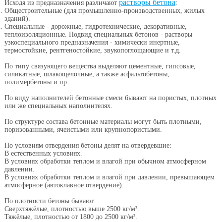
растворы бетона
Исходя из предназначения различают
:
Общестроительные (для промышленно-производственных, жилых
зданий).
Специальные - дорожные, гидротехнические, декоративные,
теплоизоляционные. Подвид специальных бетонов - растворы
узкоспециального предназначения - химически инертные,
термостойкие, рентгеностойкие, звукопоглощающие и т.д.
По типу связующего вещества выделяют цементные, гипсовые,
силикатные, шлакощелочные, а также асфальтобетоны,
полимербетоны и пр.
По виду наполнителей бетонные смеси бывают на пористых, плотных
или же специальных наполнителях.
По структуре состава бетонные материалы могут быть плотными,
поризованными, ячеистыми или крупнопористыми.
По условиям отвердения бетоны делят на отвердевшие:
В естественных условиях.
В условиях обработки теплом и влагой при обычном атмосферном
давлении.
В условиях обработки теплом и влагой при давлении, превышающем
атмосферное (автоклавное отвердение).
По плотности бетоны бывают:
Сверхтяжёлые, плотностью выше 2500 кг/м³.
Тяжёлые, плотностью от 1800 до 2500 кг/м³.