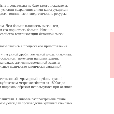
ыть произведена на базе такого показателя,
ом условии сохранения этими конструкциями
риал, топливные и энергетические ресурсы,
м. Чем больше плотность смеси, тем,
тем его пористость больше. Именно
 свойства теплоизоляции бетонной смеси.
Об
пользовались в процессе его приготовления.
 - чугунной дроби, железной руды, лимонита,
 в основном, тяжелыми наполнителями.
тановках, для единовременной защиты
льшее количество химически связанной
вестняковый, мраморный щебень, гравий,
кубическом метре колеблется от 1800кг до
ым широким образом используются при отливке
олнители. Наиболее распространены такие
ользуются для производства крупных стеновых