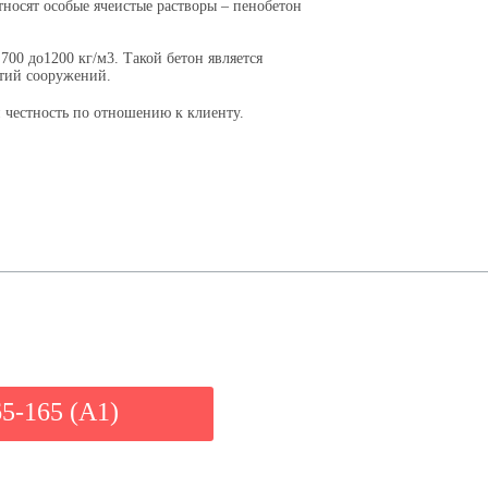
тносят особые ячеистые растворы – пенобетон
00 до1200 кг/м3. Такой бетон является
ытий сооружений.
 честность по отношению к клиенту.
65-165 (A1)