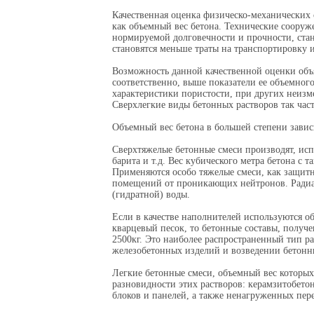
Качественная оценка физическо-механических с
как объемный вес бетона. Технические сооруж
нормируемой долговечности и прочности, стано
становятся меньше траты на транспортировку 
Возможность данной качественной оценки объя
соответственно, выше показатели ее объемного
характеристики пористости, при других неизм
Сверхлегкие виды бетонных растворов так час
Объемный вес бетона в большей степени зависи
Сверхтяжелые бетонные смеси производят, исп
барита и т.д. Вес кубического метра бетона с
Применяются особо тяжелые смеси, как защит
помещений от проникающих нейтронов. Радиац
(гидратной) воды.
Если в качестве наполнителей используются о
кварцевый песок, то бетонные составы, получе
2500кг. Это наиболее распространенный тип р
железобетонных изделий и возведении бетонн
Легкие бетонные смеси, объемный вес которых
разновидности этих растворов: керамзитобето
блоков и панелей, а также ненагруженных пер