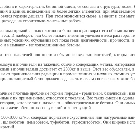
войств и характеристик бетонной смеси, ее состава и структуры, может б
ения и здания, возведенные из более легких элементов, при обязательн
вятся гораздо дешевле. При этом экономится сырье, а значит и сам мате
и расходы на строительно-монтажные работы.
снима прямой связью плотности бетонного раствора с его объемным весо
 веса. И наоборот, чем более низкие значения удельного веса раствора, 
енных условиях, обуславливают показатели долговечности, прочности, и
то и называют - теплоизоляционные бетоны.
т от показателей плотности и объемного веса заполнителей, которые ис
ользуя наполнители из тяжелых, обычно содержащих металл, материалов
 такими заполнителями достигает от 2500кг и выше. Этот вес обусловлен,
ные от проникновения радиации в промышленных и научных атомных ус
ионнозащитный бетон должен содержать в своем составе как можно бо
бычные плотные дробленые горные породы - гранитный, базальтовый, из
нные с их применением, относятся к тяжелым. Вес таких смесей в одном 
астворов, которые так и называют – общестроительные бетоны. Они сам
ых и железобетонных сооружений и конструкций.
 500-1800 кг/м3, содержат пористые искусственные или натуральные нап
н, шлакобетон, пемзобетон, туфобетон, термозитобетон. Они широко исп
екрытий.